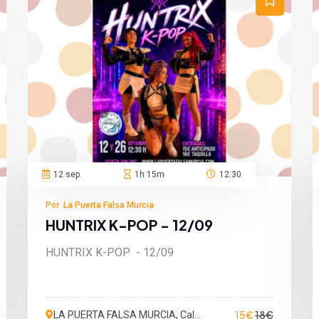
12 sep.
1h 15m
12:30
Por La Puerta Falsa Murcia
HUNTRIX K-POP - 12/09
HUNTRIX K-POP - 12/09
15€
18€
LA PUERTA FALSA MURCIA, Calle