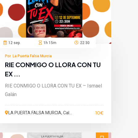
12 sep.
1h 15m
22:30
Por La Puerta Falsa Murcia
RIE CONMIGO O LLORA CON TU
EX ...
RIE CONMIGO O LLORA CON TU EX – Ismael
Galán
10€
LA PUERTA FALSA MURCIA, Calle
San Martín de Porres, Murcia,
España