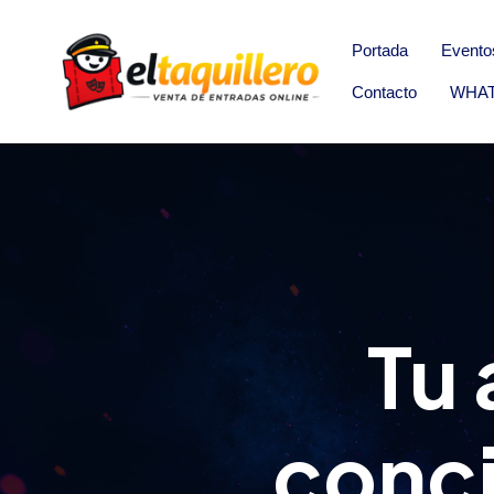
Portada
Evento
Contacto
WHA
Tu 
conci