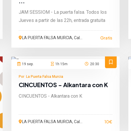
...
JAM SESSIOM - La puerta falsa. Todos los
Jueves a partir de las 22h, entrada gratuita
Gratis
LA PUERTA FALSA MURCIA, Calle
San Martín de Porres, Murcia,
España
19 sep.
1h 15m
20:30
Por La Puerta Falsa Murcia
CINCUENTOS - Alkantara con K
CINCUENTOS - Alkantara con K
10€
LA PUERTA FALSA MURCIA, Calle
San Martín de Porres, Murcia,