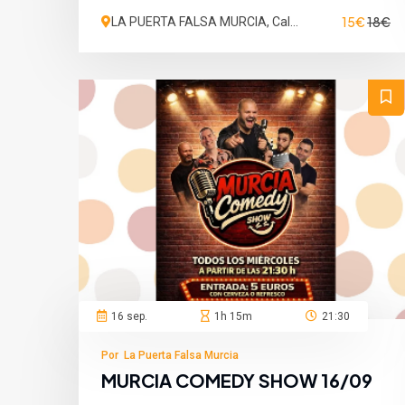
15€
18€
LA PUERTA FALSA MURCIA, Calle
San Martín de Porres, Murcia,
España
16 sep.
1h 15m
21:30
Por La Puerta Falsa Murcia
MURCIA COMEDY SHOW 16/09