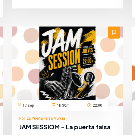
San Martín de Porres, Murcia,
España
17 sep.
1h 30m
22:00
Por La Puerta Falsa Murcia
JAM SESSIOM - La puerta falsa