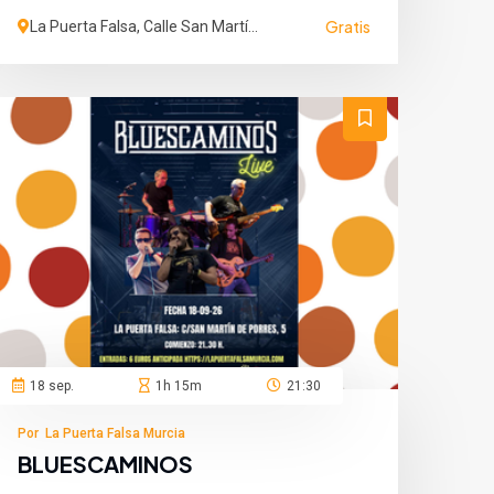
Gratis
La Puerta Falsa, Calle San Martín
de Porres, Murcia, España
18 sep.
1h 15m
21:30
Por La Puerta Falsa Murcia
BLUESCAMINOS