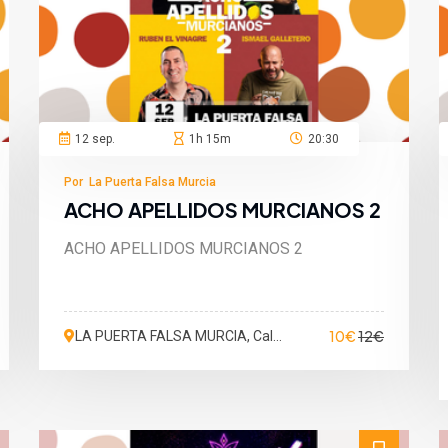
12 sep.
1h 15m
20:30
Por La Puerta Falsa Murcia
ACHO APELLIDOS MURCIANOS 2
ACHO APELLIDOS MURCIANOS 2
10€
12€
LA PUERTA FALSA MURCIA, Calle
San Martín de Porres, Murcia,
España