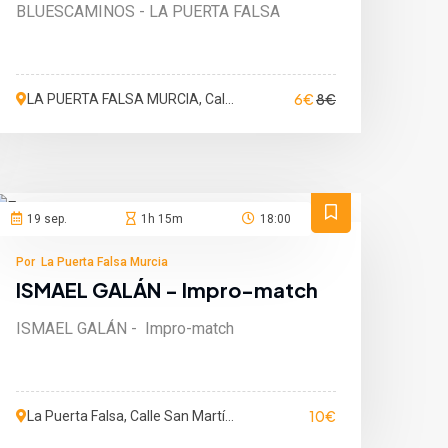
BLUESCAMINOS - LA PUERTA FALSA
6€
8€
LA PUERTA FALSA MURCIA, Calle
San Martín de Porres, Murcia,
España
19 sep.
1h 15m
18:00
Por La Puerta Falsa Murcia
ISMAEL GALÁN - Impro-match
ISMAEL GALÁN - Impro-match
10€
La Puerta Falsa, Calle San Martín
de Porres, Murcia, Murcia,