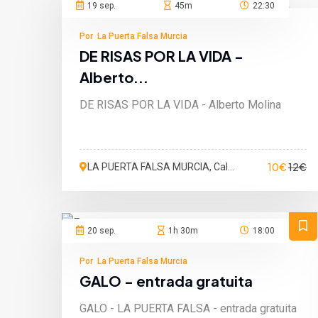
19 sep.
45m
22:30
Por La Puerta Falsa Murcia
DE RISAS POR LA VIDA -
Alberto...
DE RISAS POR LA VIDA - Alberto Molina
10€
12€
LA PUERTA FALSA MURCIA, Calle
San Martín de Porres, Murcia,
España
20 sep.
1h 30m
18:00
Por La Puerta Falsa Murcia
GALO - entrada gratuita
GALO - LA PUERTA FALSA - entrada gratuita