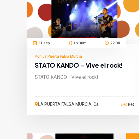
11 sep.
1h 30m
22:00
Por La Puerta Falsa Murcia
STATO KANDO - Vive el rock!
STATO KANDO - Vive el rock!
5€
8€
LA PUERTA FALSA MURCIA, Calle
San Martín de Porres, Murcia,
España