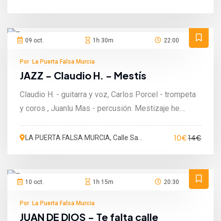
Martín de Porres, Murcia, España
09 oct.
1h 30m
22:00
Por La Puerta Falsa Murcia
JAZZ - Claudio H. - Mestís
Claudio H. - guitarra y voz, Carlos Porcel - trompeta
y coros , Juanlu Mas - percusión. Mestizaje he....
10€
14€
LA PUERTA FALSA MURCIA, Calle San
Martín de Porres, Murcia, España
10 oct.
1h 15m
20:30
Por La Puerta Falsa Murcia
JUAN DE DIOS - Te falta calle