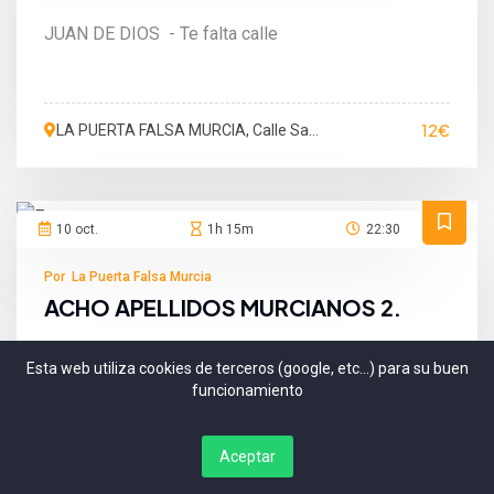
JUAN DE DIOS - Te falta calle
12€
LA PUERTA FALSA MURCIA, Calle San
Martín de Porres, Murcia, España
10 oct.
1h 15m
22:30
Por La Puerta Falsa Murcia
ACHO APELLIDOS MURCIANOS 2.
ACHO APELLIDOS MURCIANOS 2
Esta web utiliza cookies de terceros (google, etc...) para su buen
funcionamiento
10€
LA PUERTA FALSA MURCIA, Calle San
Aceptar
Martín de Porres, Murcia, España