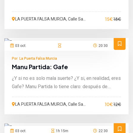
15€
18€
LA PUERTA FALSA MURCIA, Calle San
Martín de Porres, Murcia, España
03 oct.
20:30
Por La Puerta Falsa Murcia
Manu Partida: Gafe
¿Y si no es solo mala suerte? ¿Y si, en realidad, eres
Gafe? Manu Partida lo tiene claro: después de....
10€
12€
LA PUERTA FALSA MURCIA, Calle San
Martín de Porres, Murcia, España
03 oct.
1h 15m
22:30