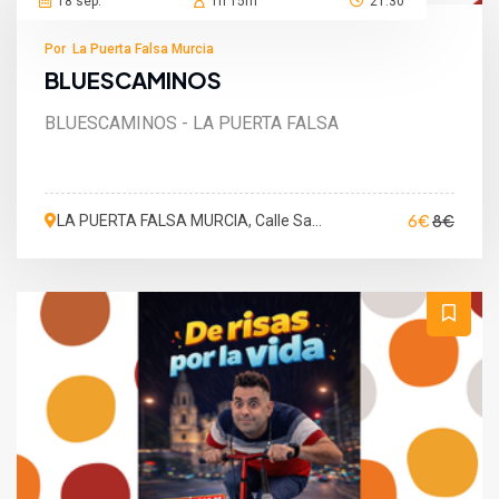
18 sep.
1h 15m
21:30
Por La Puerta Falsa Murcia
BLUESCAMINOS
BLUESCAMINOS - LA PUERTA FALSA
6€
8€
LA PUERTA FALSA MURCIA, Calle San
Martín de Porres, Murcia, España